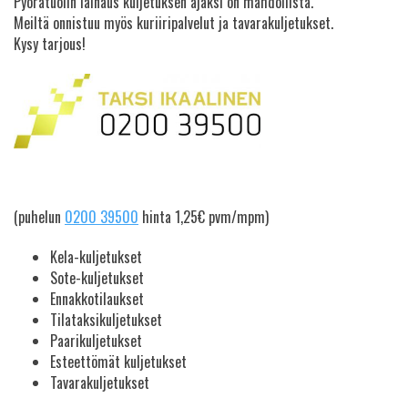
Pyörätuolin lainaus kuljetuksen ajaksi on mahdollista.
Meiltä onnistuu myös kuriiripalvelut ja tavarakuljetukset.
Kysy tarjous!
(puhelun
0200 39500
hinta 1,25€ pvm/mpm)
Kela-kuljetukset
Sote-kuljetukset
Ennakkotilaukset
Tilataksikuljetukset
Paarikuljetukset
Esteettömät kuljetukset
Tavarakuljetukset