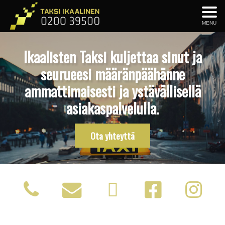
MENU
Ikaalisten Taksi kuljettaa sinut ja
seurueesi määränpäähänne
ammattimaisesti ja ystävällisellä
asiakaspalvelulla.
Ota yhteyttä